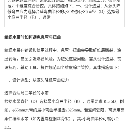
范四个维度综合管控，具体措施如下：一、设计选型：从源头降
低弯曲应力选择合适弯曲半径的水带根据水带直径（D）选择最
小弯曲半径（R），通常
编织水带
时如何避免急弯与扭曲
编织水带
在铺设和使用过程中，急弯与扭曲会导致纤维层断裂、涂
层剥落，甚至引发爆管风险。为避免这些问题，需从设计选型、铺
设技巧、辅助工具、操作规范四个维度综合管控，具体措施如下：
一、设计选型：从源头降低弯曲应力
选择合适弯曲半径的水带
根据水带直径（
D）选择最小弯曲半径（R），通常要求 R ≥ 5D。例
如，φ65mm水带的最小弯曲半径应≥325mm。若空间受限，可选用高
柔性编织水带（如内置螺旋钢丝骨架），其
z
小弯曲半径可缩小至
3D。