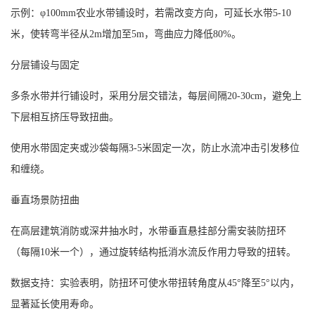
示例：
φ100mm农业水带铺设时，若需改变方向，可延长水带5-10
米，使转弯半径从2m增加至5m，弯曲应力降低80%。
分层铺设与固定
多条水带并行铺设时，采用分层交错法，每层间隔
20-30cm，避免上
下层相互挤压导致扭曲。
使用水带固定夹或沙袋每隔
3-5米固定一次，防止水流冲击引发移位
和缠绕。
垂直场景防扭曲
在高层建筑消防或深井抽水时，水带垂直悬挂部分需安装防扭环
（每隔
10米一个），通过旋转结构抵消水流反作用力导致的扭转。
数据支持：实验表明，防扭环可使水带扭转角度从
45°降至5°以内，
显著延长使用寿命。