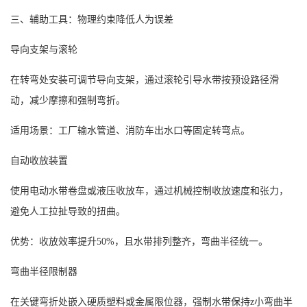
三、辅助工具：物理约束降低人为误差
导向支架与滚轮
在转弯处安装可调节导向支架，通过滚轮引导水带按预设路径滑
动，减少摩擦和强制弯折。
适用场景：工厂输水管道、消防车出水口等固定转弯点。
自动收放装置
使用电动水带卷盘或液压收放车，通过机械控制收放速度和张力，
避免人工拉扯导致的扭曲。
优势：收放效率提升
50%，且水带排列整齐，弯曲半径统一。
弯曲半径限制器
在关键弯折处嵌入硬质塑料或金属限位器，强制水带保持
z
小弯曲半