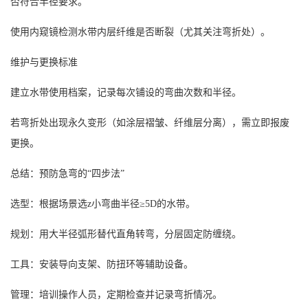
否符合半径要求。
使用内窥镜检测水带内层纤维是否断裂（尤其关注弯折处）。
维护与更换标准
建立水带使用档案，记录每次铺设的弯曲次数和半径。
若弯折处出现永久变形（如涂层褶皱、纤维层分离），需立即报废
更换。
总结：预防急弯的
“四步法”
选型：根据场景选
z
小弯曲半径
≥5D的水带。
规划：用大半径弧形替代直角转弯，分层固定防缠绕。
工具：安装导向支架、防扭环等辅助设备。
管理：培训操作人员，定期检查并记录弯折情况。