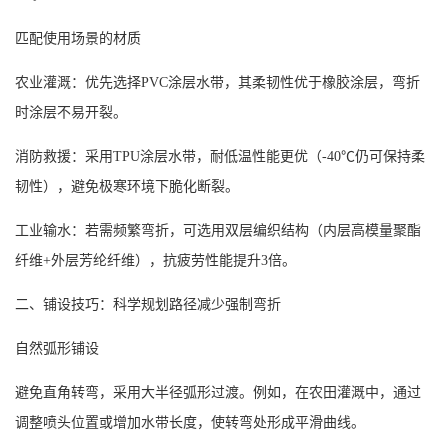
匹配使用场景的材质
农业灌溉：优先选择
PVC涂层水带，其柔韧性优于橡胶涂层，弯折
时涂层不易开裂。
消防救援：采用
TPU涂层水带，耐低温性能更优（-40℃仍可保持柔
韧性），避免极寒环境下脆化断裂。
工业输水：若需频繁弯折，可选用双层编织结构（内层高模量聚酯
纤维
+外层芳纶纤维），抗疲劳性能提升3倍。
二、铺设技巧：科学规划路径减少强制弯折
自然弧形铺设
避免直角转弯，采用大半径弧形过渡。例如，在农田灌溉中，通过
调整喷头位置或增加水带长度，使转弯处形成平滑曲线。